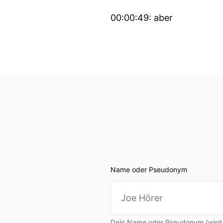
00:00:49: aber
00:00:52: jetzt habt ihr s
00:00:54: Wir sind mal wie
00:00:57: Hallo Jan Grubi
00:00:59: hallo Ralf hallo V
00:01:01: ja Vivien ist natü
00:01:04: Und wir haben he
Name oder Pseudonym
00:01:07: was wir mal sch
00:01:08: nach betrachten
Dein Name oder Pseudonym (wird ö