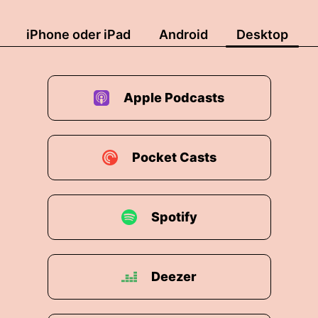
ch meine äh ähm na Frau Kempel
iPhone oder iPad
Android
Desktop
 ich war Quatsch.
Apple Podcasts
elt viel.
gen Deutschland ist Spiel zweimal
Pocket Casts
ull.
unsere Frauen Das Meisterinnen-Duell, da gibt es no
Spotify
Euro und ab sechstens nur dreißig ist Einlass.
Deezer
ein tolles Fußballspiel sehen wollt wie wir den Bayer