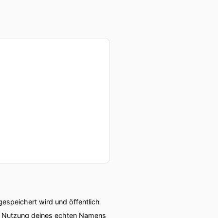
aus von zwanzig Metern Tor
echsten dreizehnte Minute
cht gucken.
speichert wird und öffentlich
ie Nutzung deines echten Namens