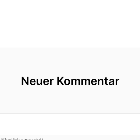
chon gehört wo wir sind.
der in einer Sendelzentrale an der Landsberger.
ivian hallo.
Neuer Kommentar
rlich auch da wie ihr gehört habt.
ute ein ganz schönes Spiel für uns,
on
ffentlich angezeigt)