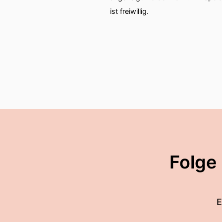
ist freiwillig.
00:01:44: nur lesen.
00:01:45: Genau, hab' ich
00:01:46: Wo mein, was mus
Deutschland Freitag gege
00:01:57: Ich glaube es is
00:01:59: Es spielt nicht
Deutschland, oder?
Folge
00:02:07: Nee.
00:02:08: Bin ich jetzt so v
E
00:02:10: Nee, ich glaub d