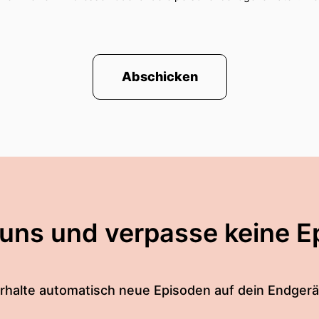
 auch noch.
Abschicken
s man sagen, Sam Steuerwald spielt sehr viel in let
n Turbine Und jetzt dann glaube ich nochmal am Sam
t Sam Steuerwalt halt für Deutschland.
 gegen Deutschland aber ansonsten Die war in der U-
 uns und verpasse keine E
erpallt?
rhalte automatisch neue Episoden auf dein Endgerä
ie hat... Ach nee Quatsche!